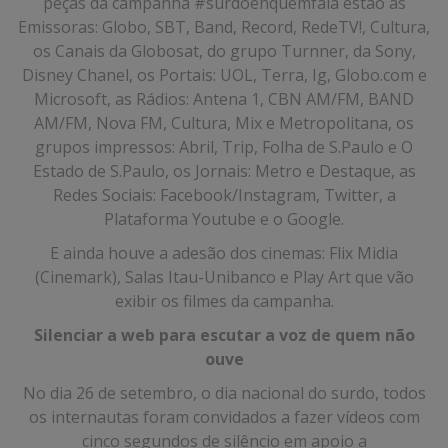
peças da campanha #surdoehquemfala estão as
Emissoras: Globo, SBT, Band, Record, RedeTV!, Cultura,
os Canais da Globosat, do grupo Turnner, da Sony,
Disney Chanel, os Portais: UOL, Terra, Ig, Globo.com e
Microsoft, as Rádios: Antena 1, CBN AM/FM, BAND
AM/FM, Nova FM, Cultura, Mix e Metropolitana, os
grupos impressos: Abril, Trip, Folha de S.Paulo e O
Estado de S.Paulo, os Jornais: Metro e Destaque, as
Redes Sociais: Facebook/Instagram, Twitter, a
Plataforma Youtube e o Google.
E ainda houve a adesão dos cinemas: Flix Midia
(Cinemark), Salas Itau-Unibanco e Play Art que vão
exibir os filmes da campanha.
Silenciar a web para escutar a voz de quem não
ouve
No dia 26 de setembro, o dia nacional do surdo, todos
os internautas foram convidados a fazer vídeos com
cinco segundos de silêncio em apoio a