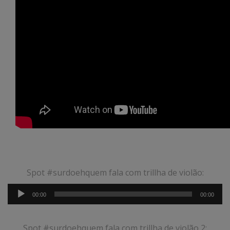
Spot #surdoehquem fala com trillha de violão:
Tocador
00:00
00:00
de
áudio
Spot #surdoehquem fala com trillha de violão 2: