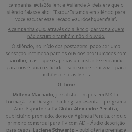
campanha. #dia26silencie #silencie A ideia era que o
silêncio falasse alto: “Estou/Estamos em silêncio para
você escutar esse recado #surdoehquemfala”.
A campanha quis, através do silêncio, dar voz a quem
não escuta e também não é ouvido.
O silêncio, no início das postagens, pode ser uma
sensação incomoda para os ouvidos acostumados com
barulho, mas o que é apenas um instante sem áudio
para nós é uma realidade – sem som e sem voz – para
milhões de brasileiros.
O Time
Millena Machado
, jornalista com pós em MKT e
formação em Design Thinking, apresenta o programa
Auto Esporte na TV Globo.
Alexandre Peralta
,
publicitário premiado, dono da Agência Peralta, criou o
primeiro comercial para TV com AD – Áudio descrição
para cegos.
Luciana Schwartz
– publicitaria premiada