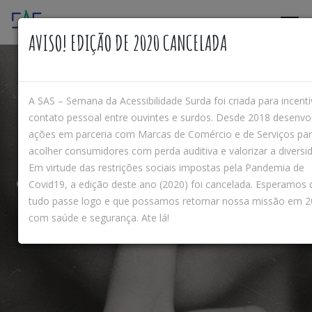
AVISO! EDIÇÃO DE 2020 CANCELADA
A SAS – Semana da Acessibilidade Surda foi criada para incenti
contato pessoal entre ouvintes e surdos. Desde 2018 desenvo
ações em parceria com Marcas de Comércio e de Serviços pa
#
S
U
R
D
O
E
H
Q
U
E
M
F
A
L
A
acolher consumidores com perda auditiva e valorizar a diversi
Em virtude das restrições sociais impostas pela Pandemia de
Campanha de conscientização da diversidade surda
Covid19, a edição deste ano (2020) foi cancelada. Esperamos 
tudo passe logo e que possamos retomar nossa missão em 
com saúde e segurança. Ate lá!