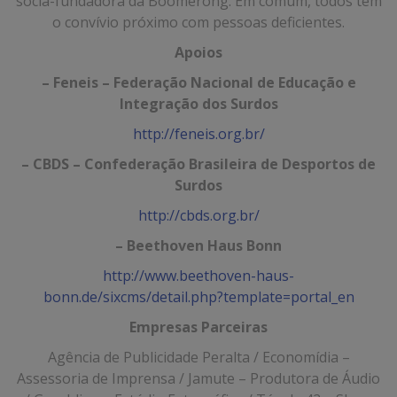
sócia-fundadora da Boomerong. Em comum, todos têm
o convívio próximo com pessoas deficientes.
Apoios
– Feneis – Federação Nacional de Educação e
Integração dos Surdos
http://feneis.org.br/
– CBDS – Confederação Brasileira de Desportos de
Surdos
http://cbds.org.br/
– Beethoven Haus Bonn
http://www.beethoven-haus-
bonn.de/sixcms/detail.php?template=portal_en
Empresas Parceiras
Agência de Publicidade Peralta / Economídia –
Assessoria de Imprensa / Jamute – Produtora de Áudio