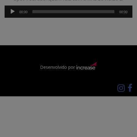
Tocador
00:00
00:00
de
áudio
Desenvolvido por