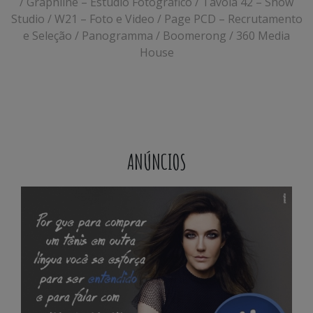
/ Graphline – Estúdio Fotográfico / Távola 42 – Show
Studio / W21 – Foto e Video / Page PCD – Recrutamento
e Seleção / Panogramma / Boomerong / 360 Media
House
ANÚNCIOS