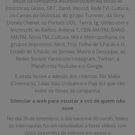
peças da campanha #surdoehquemfala estão as
Emissoras: Globo, SBT, Band, Record, RedeTV!, Cultura,
os Canais da Globosat, do grupo Turnner, da Sony,
Disney Chanel, os Portais: UOL, Terra, Ig, Globo.com e
Microsoft, as Rádios: Antena 1, CBN AM/FM, BAND
AM/FM, Nova FM, Cultura, Mix e Metropolitana, os
grupos impressos: Abril, Trip, Folha de S.Paulo e O
Estado de S.Paulo, os Jornais: Metro e Destaque, as
Redes Sociais: Facebook/Instagram, Twitter, a
Plataforma Youtube e o Google.
E ainda houve a adesão dos cinemas: Flix Midia
(Cinemark), Salas Itau-Unibanco e Play Art que vão
exibir os filmes da campanha.
Silenciar a web para escutar a voz de quem não
ouve
No dia 26 de setembro, o dia nacional do surdo, todos
os internautas foram convidados a fazer vídeos com
cinco segundos de silêncio em apoio a