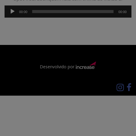
Tocador
00:00
00:00
de
áudio
Desenvolvido por