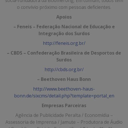
sócia-fundadora da Boomerong. Em comum, todos têm
o convívio próximo com pessoas deficientes.
Apoios
– Feneis – Federação Nacional de Educação e
Integração dos Surdos
http://feneis.org.br/
– CBDS – Confederação Brasileira de Desportos de
Surdos
http://cbds.org.br/
– Beethoven Haus Bonn
http://www.beethoven-haus-
bonn.de/sixcms/detail.php?template=portal_en
Empresas Parceiras
Agência de Publicidade Peralta / Economídia –
Assessoria de Imprensa / Jamute – Produtora de Áudio