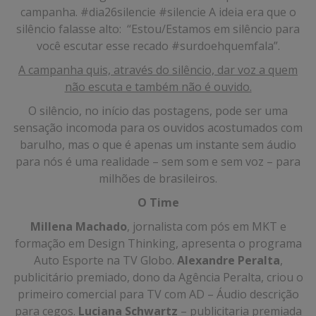
campanha. #dia26silencie #silencie A ideia era que o
silêncio falasse alto: “Estou/Estamos em silêncio para
você escutar esse recado #surdoehquemfala”.
A campanha quis, através do silêncio, dar voz a quem
não escuta e também não é ouvido.
O silêncio, no início das postagens, pode ser uma
sensação incomoda para os ouvidos acostumados com
barulho, mas o que é apenas um instante sem áudio
para nós é uma realidade – sem som e sem voz – para
milhões de brasileiros.
O Time
Millena Machado
, jornalista com pós em MKT e
formação em Design Thinking, apresenta o programa
Auto Esporte na TV Globo.
Alexandre Peralta
,
publicitário premiado, dono da Agência Peralta, criou o
primeiro comercial para TV com AD – Áudio descrição
para cegos.
Luciana Schwartz
– publicitaria premiada