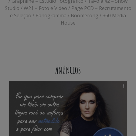
/ Graphline – Estúdio Fotográfico / Távola 42 – Show
Studio / W21 – Foto e Video / Page PCD – Recrutamento
e Seleção / Panogramma / Boomerong / 360 Media
House
ANÚNCIOS