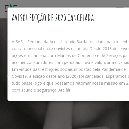
AVISO! EDIÇÃO DE 2020 CANCELADA
A SAS – Semana da Acessibilidade Surda foi criada para incenti
contato pessoal entre ouvintes e surdos. Desde 2018 desenvo
ações em parceria com Marcas de Comércio e de Serviços pa
#
S
U
R
D
O
E
H
Q
U
E
M
F
A
L
A
acolher consumidores com perda auditiva e valorizar a diversi
Em virtude das restrições sociais impostas pela Pandemia de
Campanha de conscientização da diversidade surda
Covid19, a edição deste ano (2020) foi cancelada. Esperamos 
tudo passe logo e que possamos retomar nossa missão em 
com saúde e segurança. Ate lá!