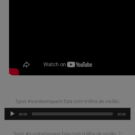
Spot #surdoehquem fala com trillha de violão:
Tocador
00:00
00:00
de
áudio
Spot #surdoehquem fala com trillha de violão 2: